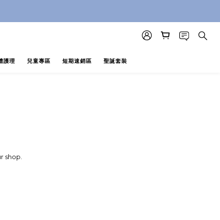
即止 (公價及團購產品 不參與任何優惠)
即止 (公價及團購產品 不參與任何優惠)
體護理
兒童專區
短期速銷區
聖誕套裝
r shop.