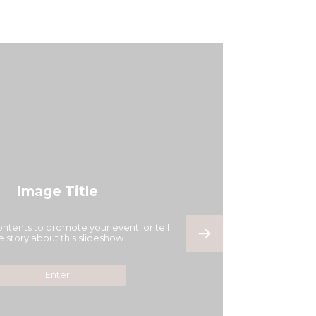
Image Title
ontents to promote your event, or tell
e story about this slideshow.
Enter