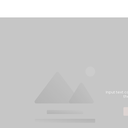
Input text c
th