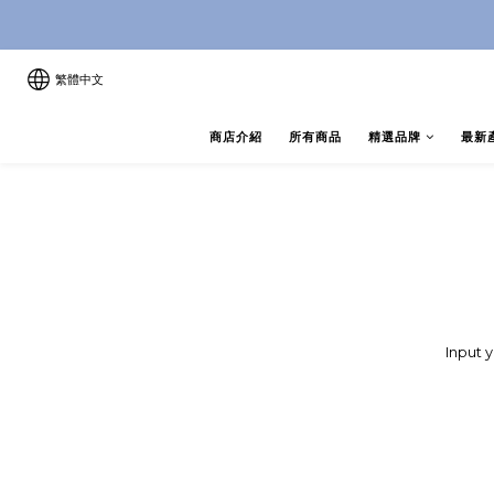
8月優惠 凡購物折後滿$250送Ski
8月優惠 凡購物折後滿$250送Ski
繁體中文
商店介紹
所有商品
精選品牌
最新
Input 