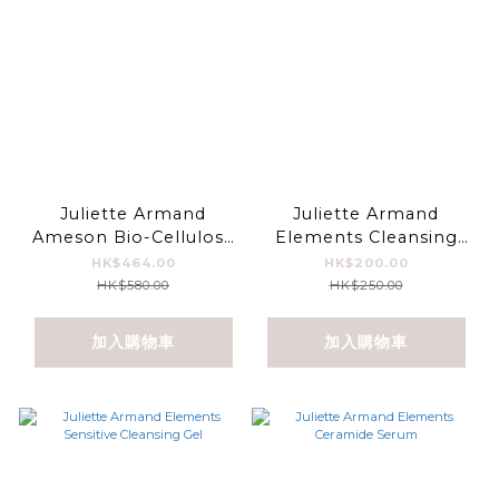
Juliette Armand
Juliette Armand
Ameson Bio-Cellulose
Elements Cleansing
Mask 舒緩保濕生物纖維面
Tonic Lotion
HK$464.00
HK$200.00
膜
HK$580.00
HK$250.00
加入購物車
加入購物車