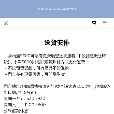
8月優惠 凡購物折後滿$250送Skinbeauty 自家Eyes Mask一對 每滿$500送
全單折後滿 $600 即享順豐免運
Skinbeauty 自家全效燕窩面膜 1塊 送完即止 (公價及團購產品 不參與任何優惠)
8月優惠 凡購物折後滿$250送Skinbeauty 自家Eyes Mask一對 每滿$500送
Skinbeauty 自家全效燕窩面膜 1塊 送完即止 (公價及團購產品 不參與任何優惠)
送貨安排
－
購物滿$600可享有免費順豐送貨服務
(不設指定派送時
段)
，
未滿$600則需以順豐到付方式支付運費
－不設預留貨品，所有產品不設退換
－門市
亦有現貨供應，可即場取貨
門市地址: 銅鑼灣禮頓道9至11號合誠大廈2002室（地鐵站A
出口約步行5分鐘)
星期一至五:1330-1930
星期六. :1200-1800
公眾假期休息