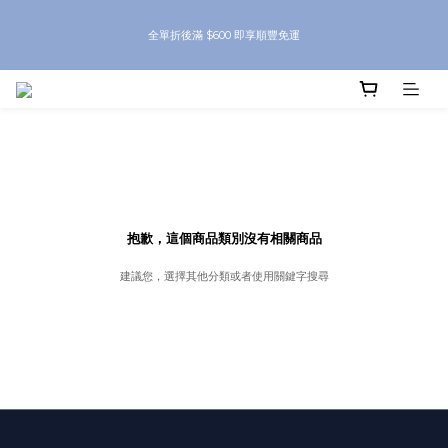
8月優惠 凡購物折後滿$250送Skinbeauty 自家Eyes Mask一對 每滿$500送
全單折後滿 $600 即享順豐免運
Skinbeauty 自家全效燕窩面膜 1塊 送完即止 (公價及團購產品 不參與任何優惠)
8月優惠 凡購物折後滿$250送Skinbeauty 自家Eyes Mask一對 每滿$500送
Skinbeauty 自家全效燕窩面膜 1塊 送完即止 (公價及團購產品 不參與任何優惠)
抱歉，這個商品類別沒有相關商品
建議您，選擇其他分類或者使用關鍵字搜尋