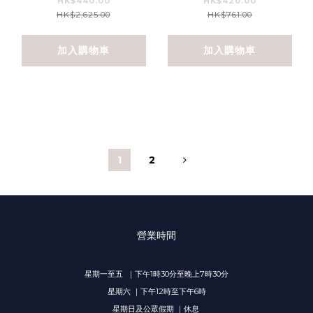
HK$440.00
HK$420.00
注水霜, 凍齡煥肌精華面霜
HK$2,625.00
HK$761.00
,Dr.Zealous 水際科研潤膚
晚霜, 科研急救熟齡肌 任選
加入購物車
加入購物車
兩件即可享優惠)
1
2
營業時間
星期一至五 ｜下午1時30分至晚上7時30分
星期六 ｜下午12時至下午6時
星期日及公眾假期 ｜休息