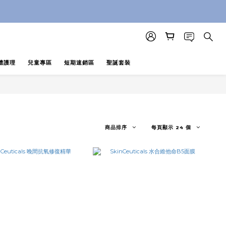
即止 (公價及團購產品 不參與任何優惠)
即止 (公價及團購產品 不參與任何優惠)
體護理
兒童專區
短期速銷區
聖誕套裝
商品排序
每頁顯示 24 個