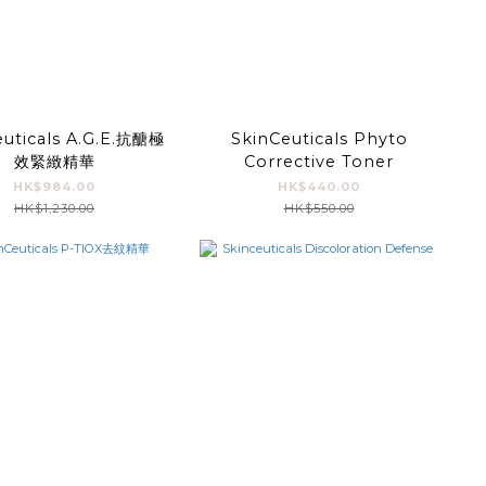
euticals A.G.E.抗醣極
SkinCeuticals Phyto
效緊緻精華
Corrective Toner
HK$984.00
HK$440.00
HK$1,230.00
HK$550.00