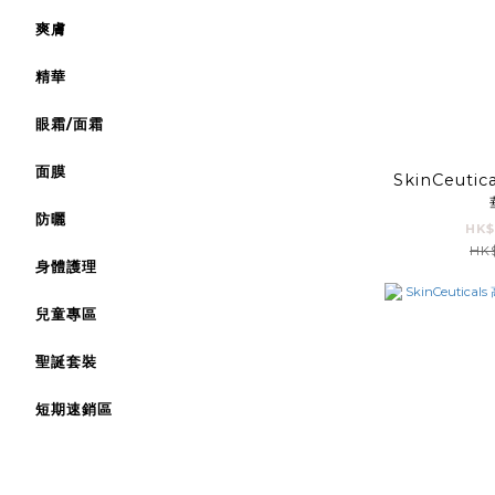
爽膚
精華
眼霜/面霜
面膜
SkinCeutic
防曬
HK$
HK$
身體護理
兒童專區
聖誕套裝
短期速銷區