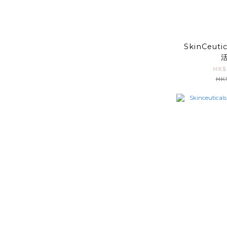
SkinCeuti
HK$
HK$