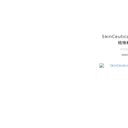
SkinCeuti
植物
HK$
HK$