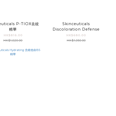
euticals P-TIOX去紋
Skinceuticals
精華
Discoloration Defense
HK$816.00
HK$680.00
HK$1,020.00
HK$1,050.00