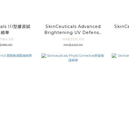
cals III型膠原賦
SkinCeuticals Advanced
SkinC
活精華
Brightening UV Defense
Sunscreen
784.00
HK$320.00
980.00
HK$400.00