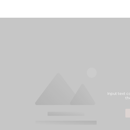
Input text c
th