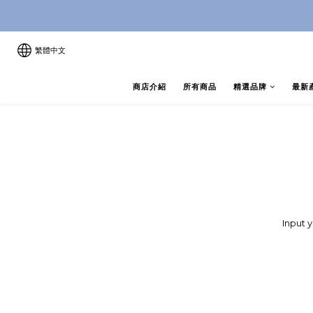
8月優惠 凡購物折後滿$250送Ski
8月優惠 凡購物折後滿$250送Ski
繁體中文
商店介紹
所有商品
精選品牌
最新
Input 