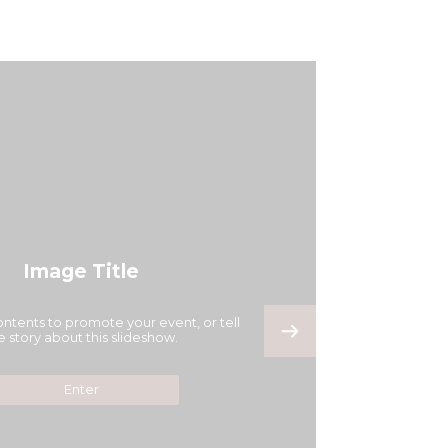
Image Title
ontents to promote your event, or tell
e story about this slideshow.
Enter