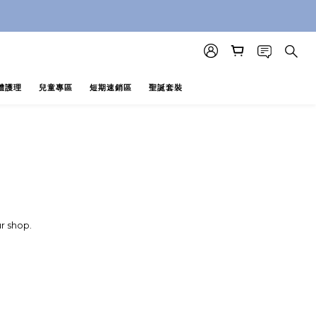
即止 (公價及團購產品 不參與任何優惠)
即止 (公價及團購產品 不參與任何優惠)
體護理
兒童專區
短期速銷區
聖誕套裝
r shop.