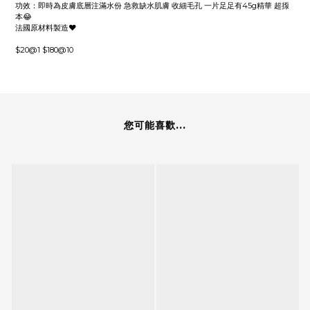
功效：即時為皮膚底層注滿水份 急救缺水肌膚 收細毛孔 一片足足有45g精華 超揼
本😂
法國原材料製造❤️
$20@1 $180@10
您可能喜歡...