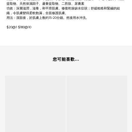
提取物、天然保濕因子、蘆薈提取物、二胜肽、尿囊素
功效：深層滋潤，滋養，和平滑肌膚。修復乾燥缺水症狀；舒緩粗糙和緊繃的組
織，令肌膚變得柔軟飽滿，全面修護肌膚。
用法：潔面後，於肌膚上敷約15-20分鐘。然後用水沖洗。
$20@1 $180@10
您可能喜歡...