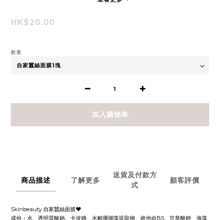
HK$20.00
數量
加入購物車
送貨及付款方
商品描述
了解更多
顧客評價
式
Skinbeauty 自家蠶絲面膜❤️
成份：水、透明質酸鈉、卡波姆、水解珊瑚藻提取物、維他命B5、甘草酸鉀、海藻