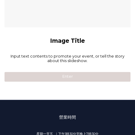
Image Title
Input text contents to promote your event, or tell the story
about this slideshow.
Enter
營業時間
星期一至五 ｜下午1時30分至晚上7時30分