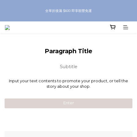
8月優惠 凡購物折後滿$250送Skinbeauty 自家Eyes Mask一對 每滿$500送
全單折後滿 $600 即享順豐免運
Skinbeauty 自家全效燕窩面膜 1塊 送完即止 (公價及團購產品 不參與任何優惠)
8月優惠 凡購物折後滿$250送Skinbeauty 自家Eyes Mask一對 每滿$500送
Skinbeauty 自家全效燕窩面膜 1塊 送完即止 (公價及團購產品 不參與任何優惠)
Paragraph Title
Subtitle
Input your text contents to promote your product, or tell the
story about your shop.
Enter