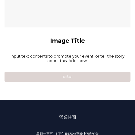
Image Title
Input text contents to promote your event, or tell the story
about this slideshow.
Enter
營業時間
星期一至五 ｜下午1時30分至晚上7時30分