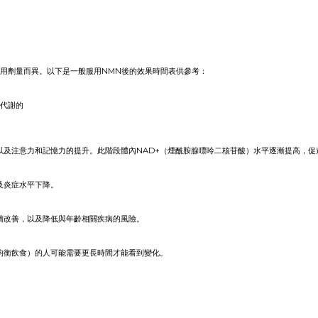
服用劑量而異。以下是一般服用NMN後的效果時間表供參考：
量代謝的
以及注意力和記憶力的提升。此階段體內NAD+（煙酰胺腺嘌呤二核苷酸）水平逐漸提高，促
及炎症水平下降。
續改善，以及降低與年齡相關疾病的風險。
均衡飲食）的人可能需要更長時間才能看到變化。