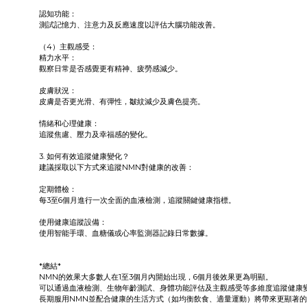
認知功能：
測試記憶力、注意力及反應速度以評估大腦功能改善。
（4）主觀感受：
精力水平：
觀察日常是否感覺更有精神、疲勞感減少。
皮膚狀況：
皮膚是否更光滑、有彈性，皺紋減少及膚色提亮。
情緒和心理健康：
追蹤焦慮、壓力及幸福感的變化。
3. 如何有效追蹤健康變化？
建議採取以下方式來追蹤NMN對健康的改善：
定期體檢：
每3至6個月進行一次全面的血液檢測，追蹤關鍵健康指標。
使用健康追蹤設備：
使用智能手環、血糖儀或心率監測器記錄日常數據。
*總結*
NMN的效果大多數人在1至3個月內開始出現，6個月後效果更為明顯。
可以通過血液檢測、生物年齡測試、身體功能評估及主觀感受等多維度追蹤健康
長期服用NMN並配合健康的生活方式（如均衡飲食、適量運動）將帶來更顯著