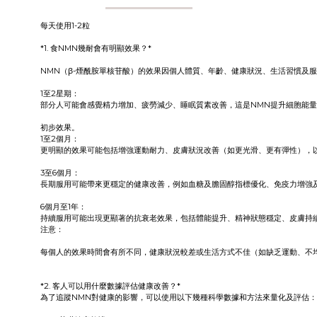
每天使用1-2粒
*1. 食NMN幾耐會有明顯效果？*
NMN（β-煙酰胺單核苷酸）的效果因個人體質、年齡、健康狀況、生活習慣及
1至2星期：
部分人可能會感覺精力增加、疲勞減少、睡眠質素改善，這是NMN提升細胞能
初步效果。
1至2個月：
更明顯的效果可能包括增強運動耐力、皮膚狀況改善（如更光滑、更有彈性），
3至6個月：
長期服用可能帶來更穩定的健康改善，例如血糖及膽固醇指標優化、免疫力增強
6個月至1年：
持續服用可能出現更顯著的抗衰老效果，包括體能提升、精神狀態穩定、皮膚持
注意：
每個人的效果時間會有所不同，健康狀況較差或生活方式不佳（如缺乏運動、不
*2. 客人可以用什麼數據評估健康改善？*
為了追蹤NMN對健康的影響，可以使用以下幾種科學數據和方法來量化及評估：