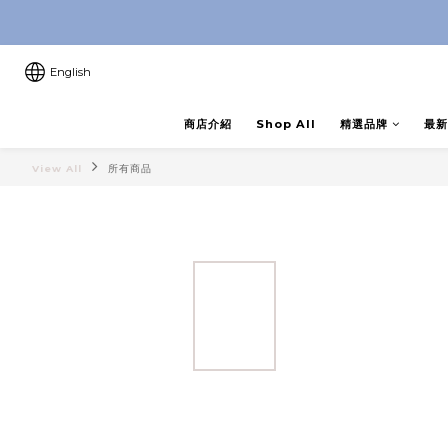
8月優惠 凡購物折後滿$250送Ski
8月優惠 凡購物折後滿$250送Ski
English
商店介紹
Shop All
精選品牌
最新
View All
所有商品