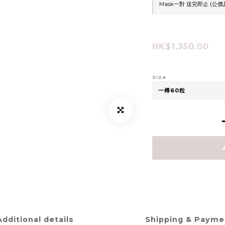
Mask一對 送完即止 (公價
HK$1,350.00
Size
Additional details
Shipping & Payme