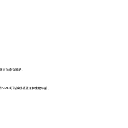
對器官健康有幫助。
期服用NMN可能減緩甚至逆轉生物年齡。