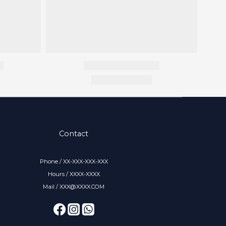
Contact
Phone / XX-XXX-XXX-XXX
Hours / XXXX-XXXX
Mail / XXX@XXXX.COM