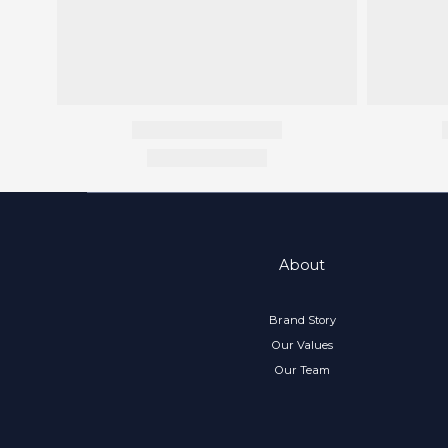
About
Brand Story
Our Values
Our Team