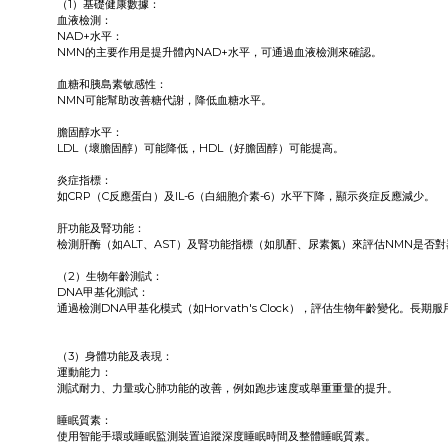
（1）基礎健康數據：
血液檢測：
NAD+水平：
NMN的主要作用是提升體內NAD+水平，可通過血液檢測來確認。
血糖和胰島素敏感性：
NMN可能幫助改善糖代謝，降低血糖水平。
膽固醇水平：
LDL（壞膽固醇）可能降低，HDL（好膽固醇）可能提高。
炎症指標：
如CRP（C反應蛋白）及IL-6（白細胞介素-6）水平下降，顯示炎症反應減少。
肝功能及腎功能：
檢測肝酶（如ALT、AST）及腎功能指標（如肌酐、尿素氮）來評估NMN是否
（2）生物年齡測試：
DNA甲基化測試：
通過檢測DNA甲基化模式（如Horvath's Clock），評估生物年齡變化。長
（3）身體功能及表現：
運動能力：
測試耐力、力量或心肺功能的改善，例如跑步速度或舉重重量的提升。
睡眠質素：
使用智能手環或睡眠監測裝置追蹤深度睡眠時間及整體睡眠質素。