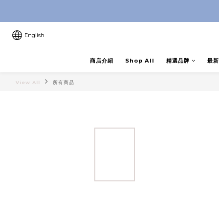
8月優惠 凡購物折後滿$250送Ski
8月優惠 凡購物折後滿$250送Ski
English
商店介紹
Shop All
精選品牌
最新
View All
所有商品