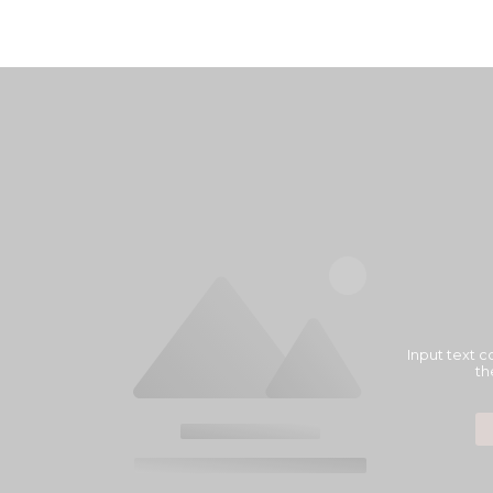
Input text c
th