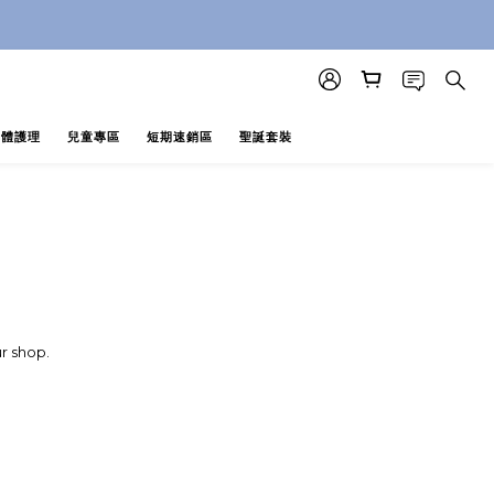
即止 (公價及團購產品 不參與任何優惠)
即止 (公價及團購產品 不參與任何優惠)
身體護理
兒童專區
短期速銷區
聖誕套裝
r shop.