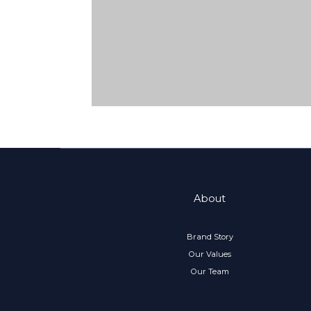
About
Brand Story
Our Values
Our Team