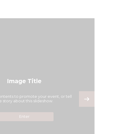
Image Title
ontents to promote your event, or tell
e story about this slideshow.
Enter