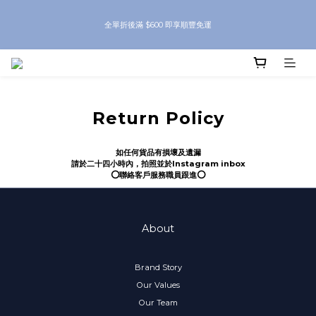
8月優惠 凡購物折後滿$250送Skinbeauty 自家Eyes Mask一對 每滿$500送
全單折後滿 $600 即享順豐免運
Skinbeauty 自家全效燕窩面膜 1塊 送完即止 (公價及團購產品 不參與任何優惠)
8月優惠 凡購物折後滿$250送Skinbeauty 自家Eyes Mask一對 每滿$500送
Skinbeauty 自家全效燕窩面膜 1塊 送完即止 (公價及團購產品 不參與任何優惠)
Return Policy
如任何貨品有損壞及遺漏
請於二十四小時內，拍照並於
Instagram
inbox
⭕️聯絡客戶服務職員跟進⭕️
About
Brand Story
Our Values
Our Team