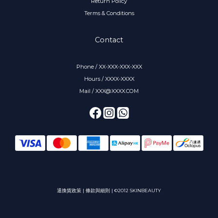
Return Policy
Terms & Conditions
Contact
Phone / XX-XXX-XXX-XXX
Hours / XXXX-XXXX
Mail / XXX@XXXX.COM
退換貨政策
|
條款與細則
| ©2012 SKINBEAUTY