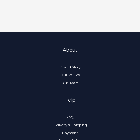
About
Brand Story
Our Values
Our Team
Help
FAQ
Delivery & Shipping
Payment