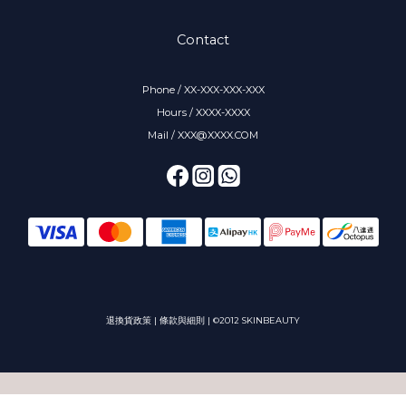
Contact
Phone / XX-XXX-XXX-XXX
Hours / XXXX-XXXX
Mail / XXX@XXXX.COM
退換貨政策
|
條款與細則
| ©2012 SKINBEAUTY