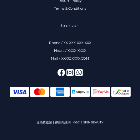
Return Policy
Terms & Conditions
Contact
Phone / XX-XXX-XXX-XXX
Hours / XXXX-XXXX
Mail / XXX@XXXX.COM
退換貨政策
|
條款與細則
| ©2012 SKINBEAUTY