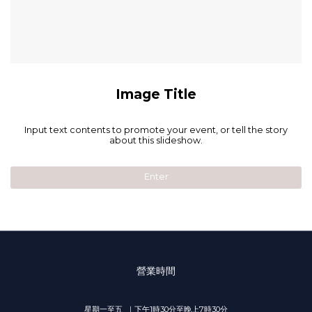
Image Title
Input text contents to promote your event, or tell the story
about this slideshow.
Enter
營業時間
星期一至五 ｜下午1時30分至晚上7時30分