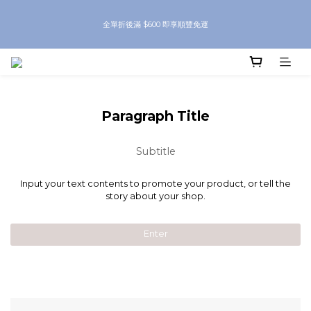
8月優惠 凡購物折後滿$250送Skinbeauty 自家Eyes Mask一對 每滿$500送
全單折後滿 $600 即享順豐免運
Skinbeauty 自家全效燕窩面膜 1塊 送完即止 (公價及團購產品 不參與任何優惠)
8月優惠 凡購物折後滿$250送Skinbeauty 自家Eyes Mask一對 每滿$500送
Skinbeauty 自家全效燕窩面膜 1塊 送完即止 (公價及團購產品 不參與任何優惠)
Paragraph Title
Subtitle
Input your text contents to promote your product, or tell the
story about your shop.
Enter