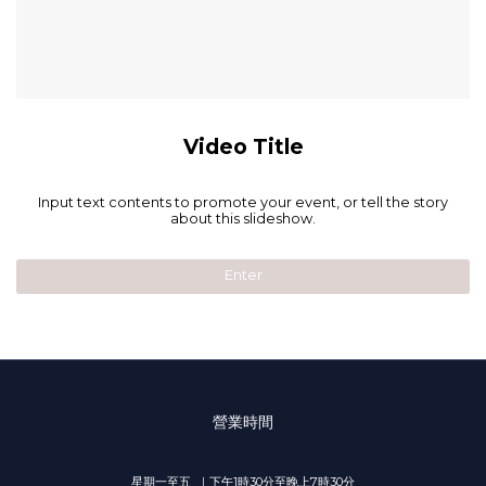
Video Title
Input text contents to promote your event, or tell the story
about this slideshow.
Enter
營業時間
星期一至五 ｜下午1時30分至晚上7時30分