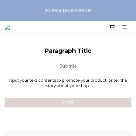
8月優惠 凡購物折後滿$250送Skinbeauty 自家Eyes Mask一對 每滿$500送
全單折後滿 $600 即享順豐免運
Skinbeauty 自家全效燕窩面膜 1塊 送完即止 (公價及團購產品 不參與任何優惠)
8月優惠 凡購物折後滿$250送Skinbeauty 自家Eyes Mask一對 每滿$500送
Skinbeauty 自家全效燕窩面膜 1塊 送完即止 (公價及團購產品 不參與任何優惠)
Paragraph Title
Subtitle
Input your text contents to promote your product, or tell the
story about your shop.
Enter