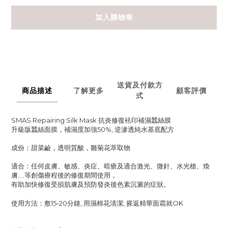
加入購物車
送貨及付款方
商品描述
了解更多
顧客評價
式
SMAS Repairing Silk Mask 抗炎修復袪印補濕蠶絲膜
升級版蠶絲面膜，補濕度加強50%, 逆滲透純水基底配方
成份：甜菜鹼，透明質酸，雛菊花萃取物
適合：任何皮膚、敏感、炎症、暗瘡及
適合激光、微針、水光槍、煥
膚…等創傷療程後的修復期間使用，
有助加快修復受損肌膚及預防發炎後色素沉澱的症狀。
使用方法：敷15-20分鐘, 用濕棉花清潔, 搽返精華面霜就OK