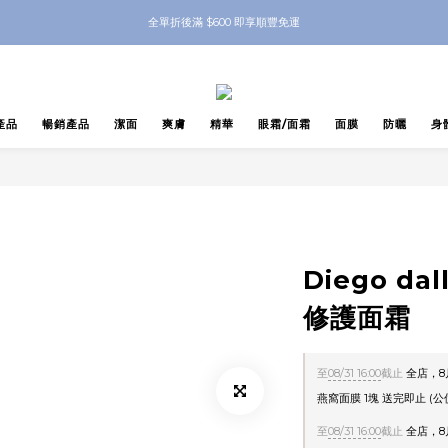
nbeauty 自家Eyes Mask一對 每滿$500送Skinbeauty 自家全效燕窩面膜 1塊 送完
全單折後滿 $600 即享順豐免運
nbeauty 自家Eyes Mask一對 每滿$500送Skinbeauty 自家全效燕窩面膜 1塊 送完
產品
暢銷產品
潔面
爽膚
精華
眼霜/面霜
面膜
防曬
身
Diego da
修護面霜
至
08/31 16:00
截止
全店，8月
燕窩面膜 1塊 送完即止 (
至
08/31 16:00
截止
全店，8月