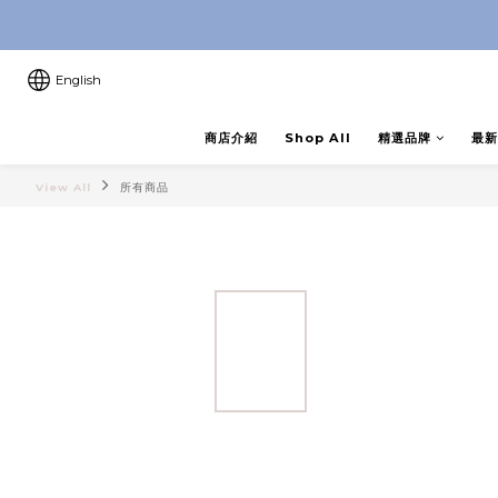
8月優惠 凡購物折後滿$250送Ski
8月優惠 凡購物折後滿$250送Ski
English
商店介紹
Shop All
精選品牌
最新
View All
所有商品