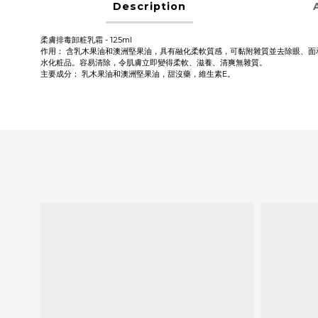
Description
柔膚排毒卸粧乳霜 - 125ml
作用： 含乳木果油和澳洲堅果油，具有融化柔軟質感，可黏附雜質並去除眼、面
水化粧品。容易清除，令肌膚立即變得柔軟、滋養、清爽無雜質。
主要成分： 乳木果油和澳洲堅果油，甜沒藥，維生素E。